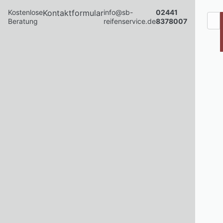
Kostenlose
Kontaktformular
info@sb-
02441
Beratung
reifenservice.de
8378007