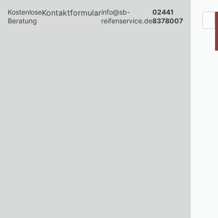
Kostenlose
Kontaktformular
info@sb-
02441
Beratung
reifenservice.de
8378007