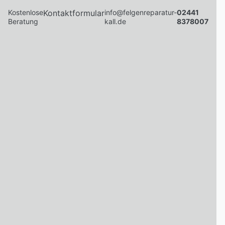
Kostenlose
Kontaktformular
info@felgenreparatur-
02441
Beratung
kall.de
8378007