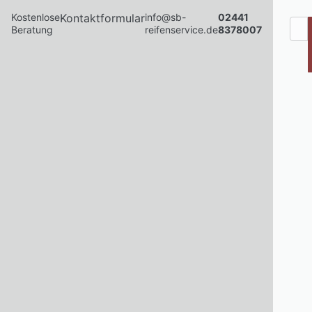
Kostenlose
Kontaktformular
info@sb-
02441
Beratung
reifenservice.de
8378007