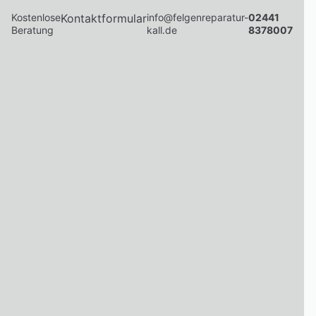
Kostenlose
Kontaktformular
info@felgenreparatur-
02441
Beratung
kall.de
8378007