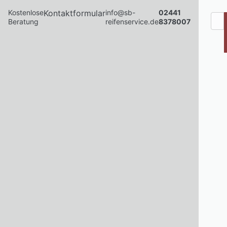
Kostenlose
Kontaktformular
info@sb-
02441
Beratung
reifenservice.de
8378007